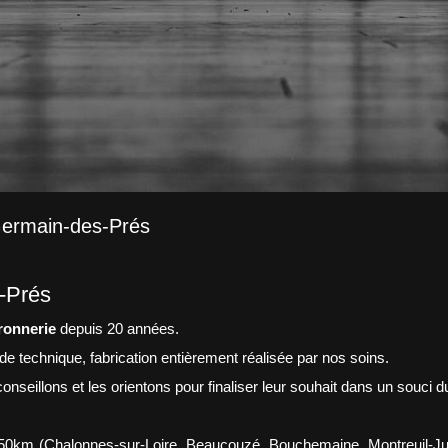
-Germain-des-Prés
-Prés
ronnerie
depuis 20 années.
ude technique, fabrication entièrement réalisée par nos soins.
onseillons et les orientons pour finaliser leur souhait dans un souci d
 50km (Chalonnes-sur-Loire, Beaucouzé, Bouchemaine, Montreuil-Juig