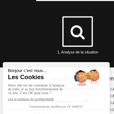
1. Analyse de la situation
Atelier hersant
L'en
© Atelier hersant Saint-Germain-des-
Prés
Ferronnerie Maine-et-Loire (49)
Spécialiste en ferronnerie et
métallerie