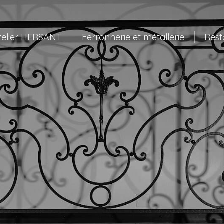
telier HERSANT
Ferronnerie et métallerie
Rest