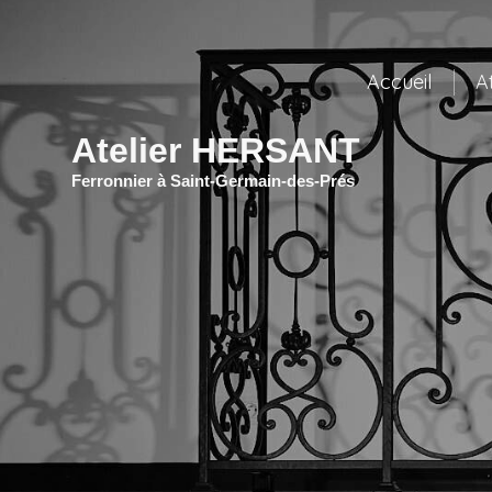
Accueil
A
Atelier HERSANT
Ferronnier à Saint-Germain-des-Prés