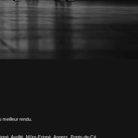
u meilleur rendu.
né, Avrillé, Mûrs-Erigné, Angers, Ponts-de-Cé,